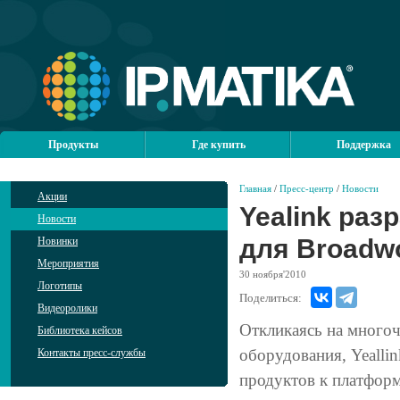
Продукты
Где купить
Поддержка
Главная
/
Пресс-центр
/
Новости
Акции
Yealink ра
Новости
для Broadw
Новинки
Мероприятия
30
ноября'2010
Логотипы
Поделиться:
Видеоролики
Откликаясь на много
Библиотека кейсов
оборудования, Yealli
Контакты пресс-службы
продуктов к платформ