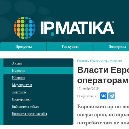
Продукты
Где купить
Поддержка
Главная
/
Пресс-центр
/
Новости
Акции
Власти Евр
Новости
операторам
Новинки
Мероприятия
17
ноября'2010
Логотипы
Поделиться:
Видеоролики
Еврокомиссар по в
Библиотека кейсов
операторов, которые
Контакты пресс-службы
потребителям не пла