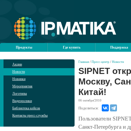
Продукты
Где купить
Поддержка
Главная
/
Пресс-центр
/
Новости
Акции
SIPNET отк
Новости
Москву, Сан
Новинки
Мероприятия
Китай!
Логотипы
06
октября'2010
Видеоролики
Поделиться:
Библиотека кейсов
Контакты пресс-службы
Пользователи SIPNET
Санкт-Петербурга и д