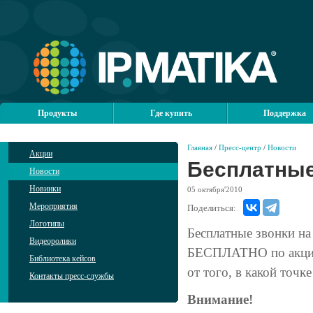
Продукты
Где купить
Поддержка
Главная
/
Пресс-центр
/
Новости
Акции
Бесплатные
Новости
Новинки
05
октября'2010
Мероприятия
Поделиться:
Логотипы
Бесплатные звонки на
Видеоролики
БЕСПЛАТНО по акции 
Библиотека кейсов
от того, в какой точк
Контакты пресс-службы
Внимание!