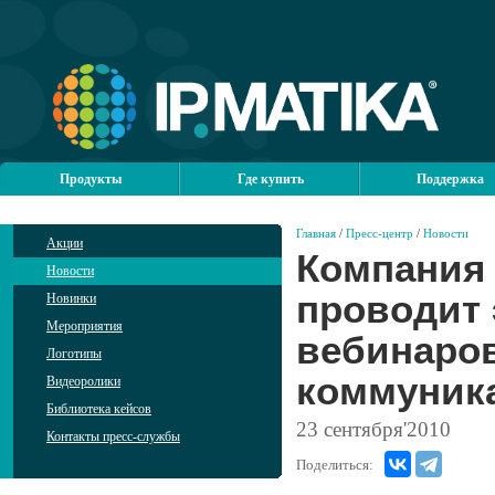
Продукты
Где купить
Поддержка
Главная
/
Пресс-центр
/
Новости
Акции
Компания 
Новости
проводит 
Новинки
Мероприятия
вебинаров
Логотипы
коммуник
Видеоролики
Библиотека кейсов
23
сентября'2010
Контакты пресс-службы
Поделиться: