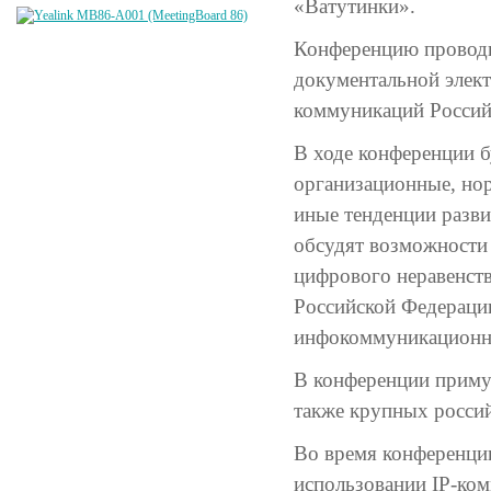
«Ватутинки».
Конференцию проводи
документальной элект
коммуникаций Россий
В ходе конференции б
организационные, нор
иные тенденции разви
обсудят возможности
цифрового неравенств
Российской Федераци
инфокоммуникационн
В конференции примут
также крупных росси
Во время конференци
использовании IP-ком