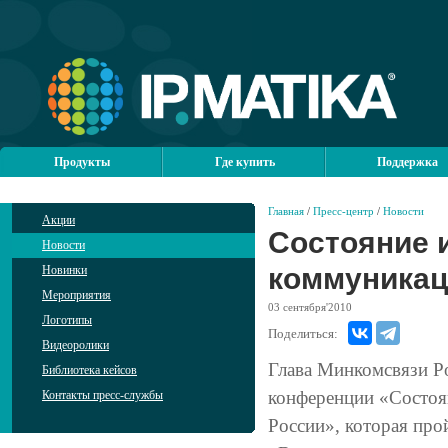
Продукты
Где купить
Поддержка
Главная
/
Пресс-центр
/
Новости
Акции
Состояние и
Новости
коммуникаци
Новинки
Мероприятия
03
сентября'2010
Логотипы
Поделиться:
Видеоролики
Глава Минкомсвязи Р
Библиотека кейсов
конференции «Состоян
Контакты пресс-службы
России», которая про