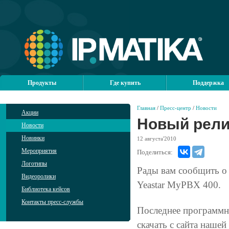
Продукты
Где купить
Поддержка
Главная
/
Пресс-центр
/
Новости
Акции
Новый рели
Новости
Новинки
12
августа'2010
Мероприятия
Поделиться:
Логотипы
Рады вам сообщить о
Видеоролики
Yeastar MyPBX 400.
Библиотека кейсов
Контакты пресс-службы
Последнее программн
скачать с сайта нашей