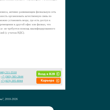
изнеса, активно развивающим филиальную сеть
жность организовать качественную связь по
жно установить везде, где есть доступ к
ремещении в другой офис или филиал, что
иса» не требуется помощь квалифицированного
ублей (с учетом НДС).
846) 211-5510
:
+7 (383) 383-2644
+7 (423) 205-6044
а", 2010-2026
CO