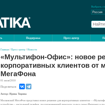
Выбрать ст
ть
Поддержка
Пресс-центр
П
Главная
/
Пресс-центр
/
Новости
«Мультифон-Офис»: новое р
корпоративных клиентов от 
МегаФона
01
июля'2010
Поделиться:
Автор: Ирина Тюрина
Московский МегаФон представил новое решение для корпоративных клиентов – «Мультифо
устройство – настольный телефон, поддерживающий передачу голоса через Интернет и п