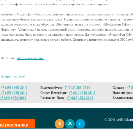
этого телефона можно звонить в любую точку мира по выгодным тарифам.
Комплект «Мультифон-Офис» предназначен, прежде всего, компаниям малого и среднего б
или ведущим бизнес в различных регионах. Главное достоинство данного решения – возмо
тарифам существенно ниже обычных. Абонентская плата отсутствует. «Мультифон-Офис» мо
Интернету. Абонентский номер, присвоенный этому телефону, остается неизменным при пе
позволяет всегда быть на связи с клиентами и партнерами. Для установки «Мультифон-Оф
специалиста, комплект полностью готов к работе. Стоимость комплекта составляет 3600 р
Источник:
mobile-review.com
Возврат к списку
+7 (495) 665-2644
Екатеринбург:
+7 (343) 288-7644
Самара:
+7 (
+7 (495) 926-2644
Санкт-Петербург:
+7 (812) 748-2644
Новосибирск
+7 (843) 558-0068
Ростов-на-Дону:
+7 (863) 333-2644
Владивосток:
© ООО "АйПиМатик
на рассылку
Создание сайта -
I