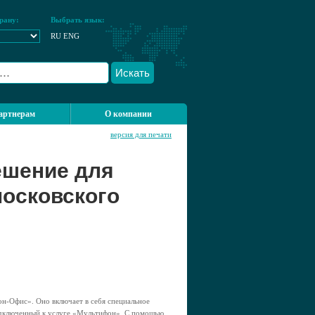
рану:
Выбрать язык:
RU
ENG
Искать
артнерам
О компании
версия для печати
ешение для
московского
н-Офис». Оно включает в себя специальное
одключенный к услуге «Мультифон». С помощью