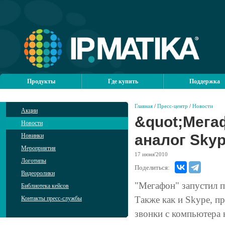
Продукты
Где купить
Поддержка
Главная
/
Пресс-центр
/
Новости
Акции
&quot;Мега
Новости
аналог Sky
Новинки
Мероприятия
17
июня'2010
Логотипы
Поделиться:
Видеоролики
"Мегафон" запустил п
Библиотека кейсов
Также как и Skype, п
Контакты пресс-службы
звонки с компьютера н