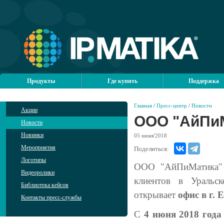
Продукты
Где купить
Поддержка
Главная
/
Пресс-центр
/
Новости
Акции
ООО "АйПиМ
Новости
Новинки
05
июня'2018
Мероприятия
Поделиться:
Логотипы
ООО "АйПиМатика" 
Видеоролики
клиентов в Уральс
Библиотека кейсов
открывает
офис в г. 
Контакты пресс-службы
С
4 июня 2018 года