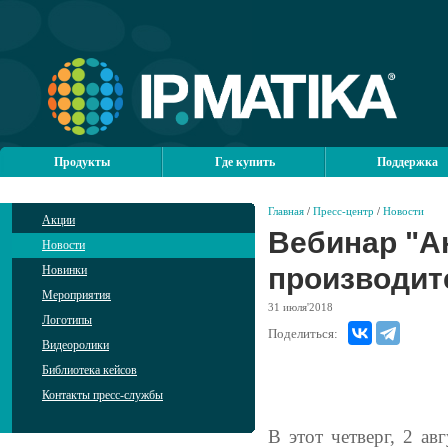
Продукты
Где купить
Поддержка
Главная
/
Пресс-центр
/
Новости
Акции
Вебинар "А
Новости
производит
Новинки
Мероприятия
31
июля'2018
Логотипы
Поделиться:
Видеоролики
Библиотека кейсов
Контакты пресс-службы
В этот четверг, 2 а