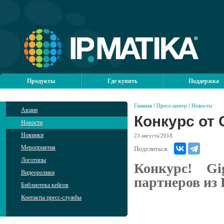
Продукты
Где купить
Поддержка
Главная
/
Пресс-центр
/
Новости
Акции
Конкурс от 
Новости
Новинки
23
августа'2018
Мероприятия
Поделиться:
Логотипы
Конкурс! G
Видеоролики
партнеров из 
Библиотека кейсов
Контакты пресс-службы