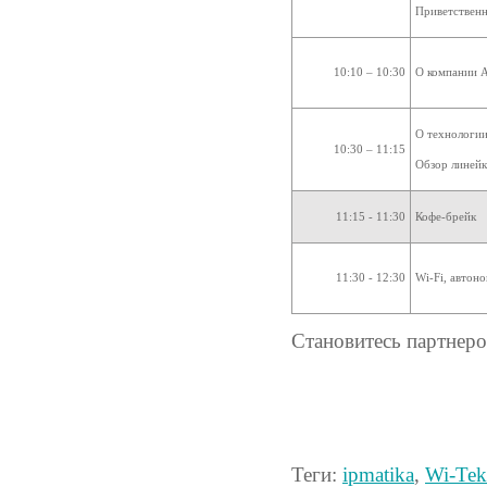
Приветственн
10:10 – 10:30
О компании 
О технологи
10:30 – 11:15
Обзор линей
11:15 - 11:30
Кофе-брейк
11:30 - 12:30
Wi-Fi, автон
Становитесь партнер
Теги:
ipmatika
,
Wi-Tek