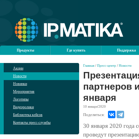
Продукты
Где купить
Поддержка
Главная
/
Пресс-центр
/
Новости
Акции
Презентаци
Новости
партнеров и
Новинки
Мероприятия
января
Логотипы
10
января'2020
Видеоролики
Поделиться:
Библиотека кейсов
Контакты пресс-службы
30 января 2020 года
проведут презентацию