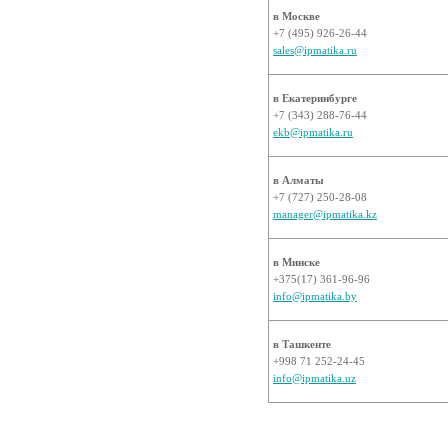
в Москве
+7 (495) 926-26-44
sales@ipmatika.ru
в Екатеринбурге
+7 (343) 288-76-44
ekb@ipmatika.ru
в Алматы
+7 (727) 250-28-08
manager@ipmatika.kz
в Минске
+375(17) 361-96-96
info@ipmatika.by
в Ташкенте
+998 71 252-24-45
info@ipmatika.uz