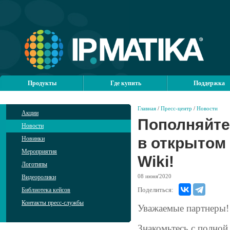
Продукты
Где купить
Поддержка
Главная
/
Пресс-центр
/
Новости
Акции
Пополняйте
Новости
в открытом
Новинки
Мероприятия
Wiki!
Логотипы
08
июня'2020
Видеоролики
Поделиться:
Библиотека кейсов
Контакты пресс-службы
Уважаемые партнеры!
Знакомьтесь с полной