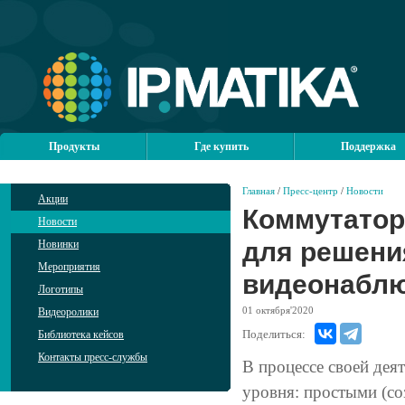
Продукты
Где купить
Поддержка
Главная
/
Пресс-центр
/
Новости
Акции
Коммутатор
Новости
для решени
Новинки
Мероприятия
видеонабл
Логотипы
01
октября'2020
Видеоролики
Поделиться:
Библиотека кейсов
Контакты пресс-службы
В процессе своей дея
уровня: простыми (с