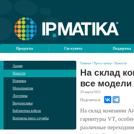
Продукты
Где купить
Поддержка
Главная
/
Пресс-центр
/
Новости
Акции
На склад к
Новости
все модели
Новинки
Мероприятия
29
марта'2021
Логотипы
Поделиться:
Видеоролики
На склад компании А
Библиотека кейсов
гарнитуры VT, особен
Контакты пресс-службы
различные переходник