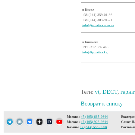
в Киеве
+38 (044) 359-01-36
+38 (044) 303-91-21
info@ipmatika.com.ua
в Бишкеке
+996 312 986 466
info@ipmatika.kg
Теги:
vt
,
DECT
,
гарни
Возврат к списку
Москва:
+7 (495) 665-2644
Екатерин
Москва:
+7 (495) 926-2644
Санкт-Пе
Казань:
+7 (843) 558-0068
Ростов-н