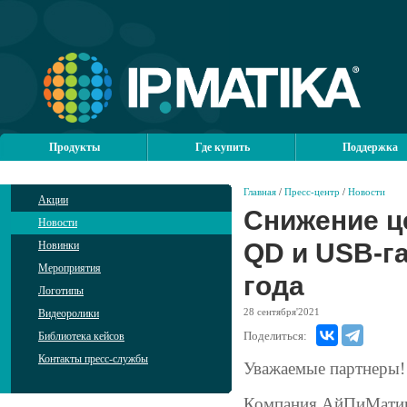
Продукты
Где купить
Поддержка
Главная
/
Пресс-центр
/
Новости
Акции
Снижение ц
Новости
QD и USB-га
Новинки
Мероприятия
года
Логотипы
28
сентября'2021
Видеоролики
Поделиться:
Библиотека кейсов
Контакты пресс-службы
Уважаемые партнеры!
Компания АйПиМатика