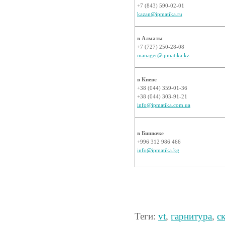
+7 (843) 590-02-01
kazan@ipmatika.ru
в Алматы
+7 (727) 250-28-08
manager@ipmatika.kz
в Киеве
+38 (044) 359-01-36
+38 (044) 303-91-21
info@ipmatika.com.ua
в Бишкеке
+996 312 986 466
info@ipmatika.kg
Теги:
vt
,
гарнитура
,
с