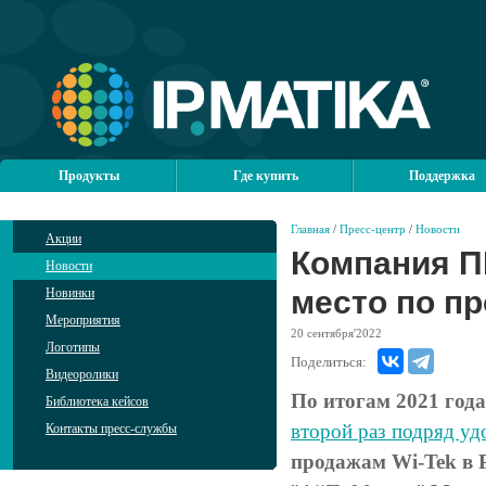
Продукты
Где купить
Поддержка
Главная
/
Пресс-центр
/
Новости
Акции
Компания П
Новости
место по п
Новинки
Мероприятия
20
сентября'2022
Логотипы
Поделиться:
Видеоролики
По итогам 2021 года
Библиотека кейсов
второй раз подряд уд
Контакты пресс-службы
продажам Wi-Tek в 