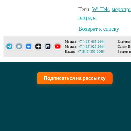
Теги:
Wi-Tek
,
меропр
награда
Возврат к списку
Москва:
+7 (495) 665-2644
Екатерин
Москва:
+7 (495) 926-2644
Санкт-Пе
Казань:
+7 (843) 558-0068
Ростов-н
Подписаться на рассылку