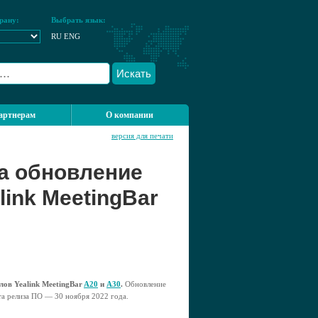
рану:
Выбрать язык:
RU
ENG
Искать
артнерам
О компании
версия для печати
ла обновление
ink MeetingBar
лов Yealink MeetingBar
A20
и
А30
.
Обновление
а релиза ПО — 30 ноября 2022 года.