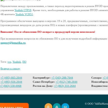
Переключение между приложениями, а также переход видеотерминала в режим BYOD про
управления
Yealink CTP18
. Кроме того, необходимым для работы в режиме BYOD элементо
4К-контента
Yealink VCH51
.
Программное обеспечение выпущено в версиях 19 и 20, предназначенных, соответственно,
(произведенных вендором до даты релиза ПО) и новых платформ (произведенных с момент
Внимание! После обновления ПО возврат к предыдущей версии невозможен!
При возникновении вопросов по обновлению ПО и для получения подробной информации 
support@ipmatika.ru
.
Теги:
vcs
,
Yealink
,
ПО
Возврат к списку
+7 (495) 665-2644
Екатеринбург:
+7 (343) 288-7644
Самара:
+7 (
+7 (495) 926-2644
Санкт-Петербург:
+7 (812) 748-2644
Новосибирск
+7 (843) 558-0068
Ростов-на-Дону:
+7 (863) 333-2644
Владивосток:
© ООО "АйПиМатик
на рассылку