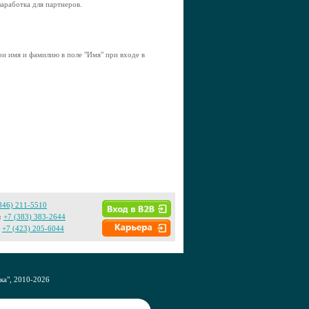
аработка для партнеров.
и имя и фамилию в поле "Имя" при входе в
846) 211-5510
:
+7 (383) 383-2644
+7 (423) 205-6044
а", 2010-2026
CO