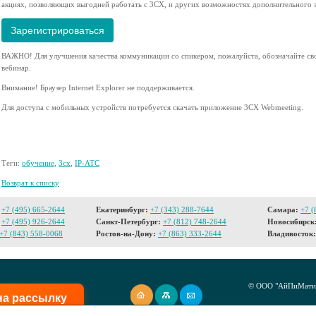
акциях, позволяющих выгодней работать с 3СХ, и других возможностях дополнительного з
Зарегистрироваться
ВАЖНО! Для улучшения качества коммуникации со спикером, пожалуйста, обозначайте сво
вебинар.
Внимание! Браузер Internet Explorer не поддерживается.
Для доступа с мобильных устройств потребуется скачать приложение 3СХ Webmeeting.
Теги:
обучение
,
3cx
,
IP-АТС
Возврат к списку
+7 (495) 665-2644
Екатеринбург:
+7 (343) 288-7644
Самара:
+7 (
+7 (495) 926-2644
Санкт-Петербург:
+7 (812) 748-2644
Новосибирск
+7 (843) 558-0068
Ростов-на-Дону:
+7 (863) 333-2644
Владивосток:
© ООО "АйПиМатик
на рассылку
Создание сайта -
I