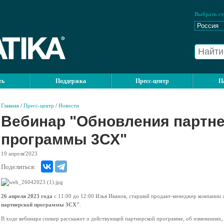
Выбрать ст
ть
Поддержка
Пресс-центр
П
Главная
/
Пресс-центр
/
Новости
Вебинар "Обновления партн
программы 3СХ"
19
апреля'2023
Поделиться:
26 апреля 2023 года
с 11:00 до 12:00 Илья Иванов, старший продакт-менеджер компании
партнерской программы 3СХ"
.
В ходе вебинара спикер расскажет о действующей партнерской программе, об изменениях,