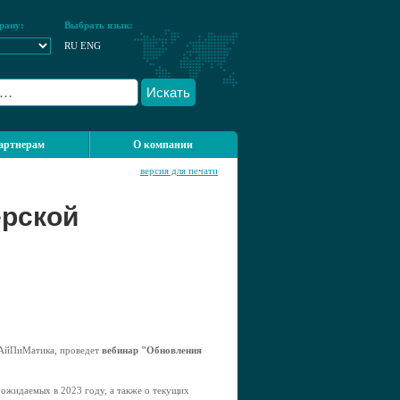
рану:
Выбрать язык:
RU
ENG
Искать
артнерам
О компании
версия для печати
ерской
 АйПиМатика, проведет
вебинар "Обновления
 ожидаемых в 2023 году, а также о текущих