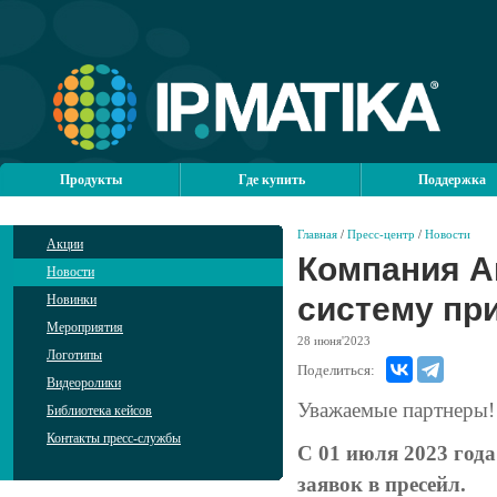
Продукты
Где купить
Поддержка
Главная
/
Пресс-центр
/
Новости
Акции
Компания А
Новости
систему пр
Новинки
Мероприятия
28
июня'2023
Логотипы
Поделиться:
Видеоролики
Уважаемые партнеры!
Библиотека кейсов
Контакты пресс-службы
С 01 июля 2023 года
заявок в пресейл.