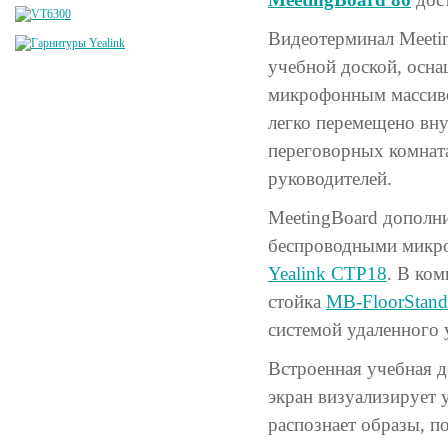
Видеотерминал Meeti
учебной доской, осн
микрофонным массиво
легко перемещено вн
переговорных комната
руководителей.
MeetingBoard дополн
беспроводными мик
Yealink CTP18
. В ком
стойка
MB-FloorStand
системой удаленного 
Встроенная учебная д
экран визуализирует 
распознает образы, п