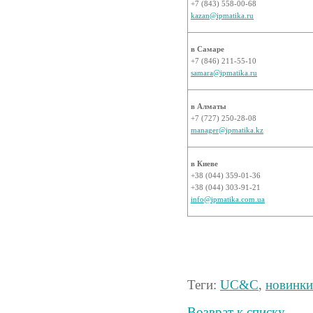
+7 (843) 558-00-68
kazan@ipmatika.ru
в Самаре
+7 (846) 211-55-10
samara@ipmatika.ru
в Алматы
+7 (727) 250-28-08
manager@ipmatika.kz
в Киеве
+38 (044) 359-01-36
+38 (044) 303-91-21
info@ipmatika.com.ua
Теги:
UC&C
,
новинки
Возврат к списку