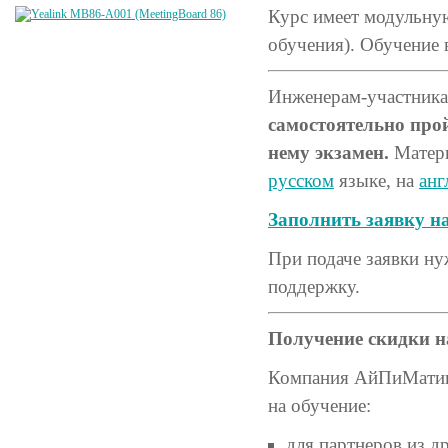
Курс имеет модульную
обучения). Обучение 
Инженерам-участник
самостоятельно прой
нему экзамен.
Матери
русском
языке, на
анг
Заполнить заявку н
При подаче заявки н
поддержку.
Получение скидки н
Компания АйПиМатика
на обучение:
для партнеров из д