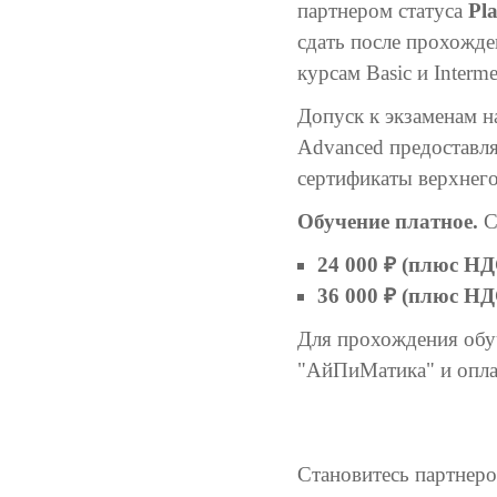
партнером статуса
Pl
сдать после прохожде
курсам Basic и Interme
Допуск к экзаменам на
Advanced предоставля
сертификаты верхнего
Обучение платное.
С
24 000 ₽ (плюс Н
36 000 ₽ (плюс Н
Для прохождения обу
"АйПиМатика" и оплат
Становитесь партнеро