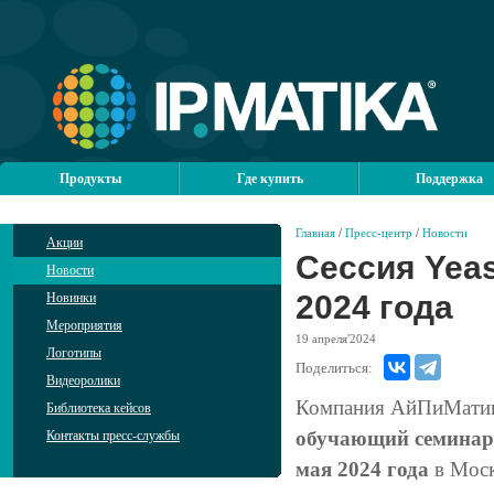
Продукты
Где купить
Поддержка
Главная
/
Пресс-центр
/
Новости
Акции
Сессия Yeas
Новости
2024 года
Новинки
Мероприятия
19
апреля'2024
Логотипы
Поделиться:
Видеоролики
Компания АйПиМатик
Библиотека кейсов
обучающий семинар 
Контакты пресс-службы
мая 2024 года
в Моск