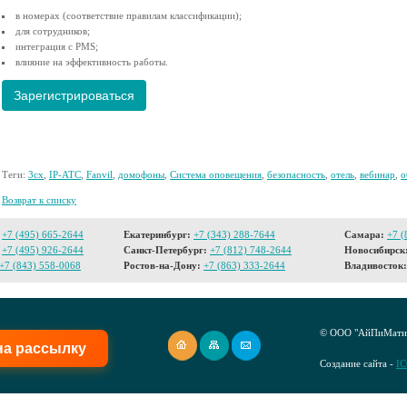
в номерах (соответствие правилам классификации);
для сотрудников;
интеграция с PMS;
влияние на эффективность работы.
Зарегистрироваться
Теги:
3cx
,
IP-АТС
,
Fanvil
,
домофоны
,
Система оповещения
,
безопасность
,
отель
,
вебинар
,
о
Возврат к списку
+7 (495) 665-2644
Екатеринбург:
+7 (343) 288-7644
Самара:
+7 (
+7 (495) 926-2644
Санкт-Петербург:
+7 (812) 748-2644
Новосибирск
+7 (843) 558-0068
Ростов-на-Дону:
+7 (863) 333-2644
Владивосток:
© ООО "АйПиМатик
на рассылку
Создание сайта -
I