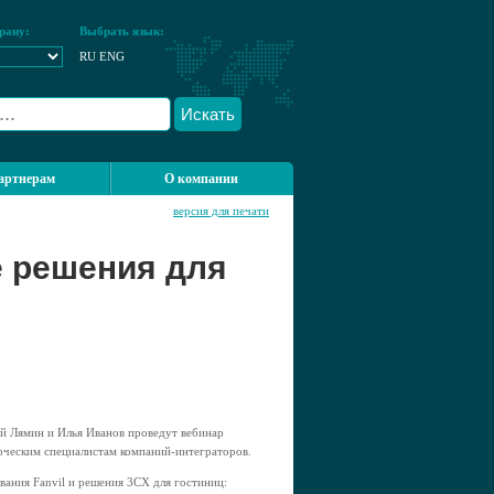
рану:
Выбрать язык:
RU
ENG
Искать
артнерам
О компании
версия для печати
 решения для
й Лямин и Илья Иванов проведут вебинар
рческим специалистам компаний-интеграторов.
ания Fanvil и решения 3CX для гостиниц: