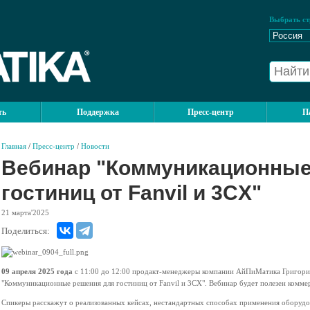
Выбрать ст
ть
Поддержка
Пресс-центр
П
Главная
/
Пресс-центр
/
Новости
Вебинар "Коммуникационные
гостиниц от Fanvil и 3CX"
21
марта'2025
Поделиться:
09 апреля 2025 года
с 11:00 до 12:00 продакт-менеджеры компании АйПиМатика Григори
"Коммуникационные решения для гостиниц от Fanvil и 3CX". Вебинар будет полезен комме
Спикеры расскажут о реализованных кейсах, нестандартных способах применения оборудов