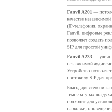
Fanvil A201
— потоло
качестве независимо
(IP-телефония, охран
Fanvil, цифровые рек
позволяет создать по
SIP для простой униф
Fanvil A233
— уличны
независимой аудиоси
Устройство позволяет
протоколу SIP для пр
Благодаря степени за
температурах воздуха
подходит для установ
парковки, оповещение