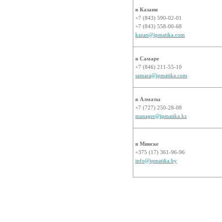
в Казани
+7 (843) 590-02-01
+7 (843) 558-00-68
kazan@ipmatika.com
в Самаре
+7 (846) 211-55-10
samara@ipmatika.com
в Алматы
+7 (727) 250-28-08
manager@ipmatika.kz
в Минске
+375 (17) 361-96-96
info@ipmatika.by