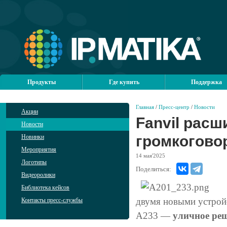
Продукты
Где купить
Поддержка
Главная
/
Пресс-центр
/
Новости
Акции
Fanvil расш
Новости
громкогово
Новинки
Мероприятия
14
мая'2025
Логотипы
Поделиться:
Видеоролики
Библиотека кейсов
двумя новыми устрой
Контакты пресс-службы
A233 —
уличное ре