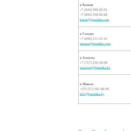
в Казани
+7 (843) 590-02-01
+7 (843) 558-00-68
kazan@ipmatika.com
в Самаре
+7 (846) 211-55-10
samara@ipmatika.com
в Алматы
+7 (727) 250-28-08
manager@ipmatika.kz
в Минске
+375 (17) 361-96-96
info@ipmatika.by