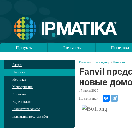
Продукты
Где купить
Поддержка
Главная
/
Пресс-центр
/
Новости
Акции
Fanvil пред
Новости
новые домо
Новинки
Мероприятия
17
июня'2025
Логотипы
Поделиться:
Видеоролики
Библиотека кейсов
Контакты пресс-службы