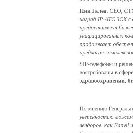
Ник Галеа
, СЕО, СТО
наград IP-АТС ЗСХ с
предоставляет бизне
унифицированных ком
продолжает обеспечи
предлагая комплексно
SIP-телефоны и решен
востребованы
в сфер
здравоохранении, би
По мнению Генераль
уверенностью можем 
вендоров, как Fanvil