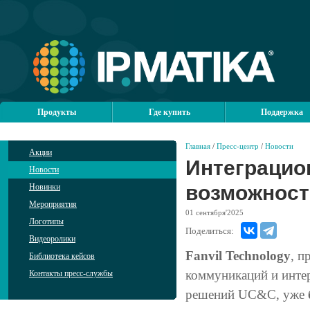
Продукты
Где купить
Поддержка
Главная
/
Пресс-центр
/
Новости
Акции
Интеграцион
Новости
возможност
Новинки
Мероприятия
01
сентября'2025
Логотипы
Поделиться:
Видеоролики
Fanvil Technology
, п
Библиотека кейсов
коммуникаций и интер
Контакты пресс-службы
решений UC&C, уже