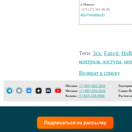
в Минске
+375 (17) 361-96-96
info@ipmatika.by
Теги:
3cx
,
Fanvil
,
HoR
контроль доступа
,
ин
Возврат к списку
Москва:
+7 (495) 665-2644
Екатерин
Москва:
+7 (495) 926-2644
Санкт-Пе
Казань:
+7 (843) 558-0068
Ростов-н
Подписаться на рассылку