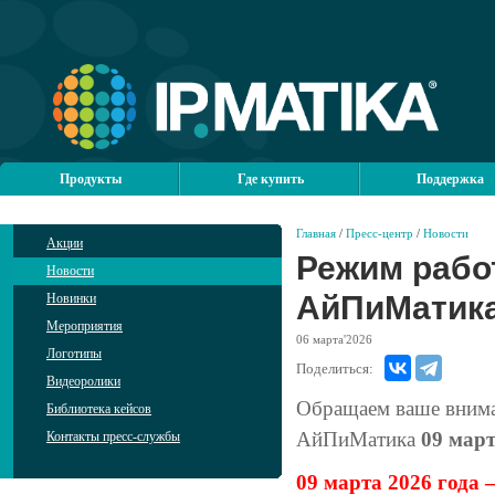
Продукты
Где купить
Поддержка
Главная
/
Пресс-центр
/
Новости
Акции
Режим рабо
Новости
АйПиМатика
Новинки
Мероприятия
06
марта'2026
Логотипы
Поделиться:
Видеоролики
Обращаем ваше внима
Библиотека кейсов
АйПиМатика
09 март
Контакты пресс-службы
09 марта 2026 года 