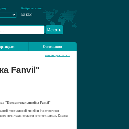
рану:
Выбрать язык:
RU
ENG
Искать
артнерам
О компании
версия для печати
а Fanvil"
инар
"Продуктовая линейка Fanvil"
.
екущей продуктовой линейки будет полезен
я широкими техническими компетенциями, Кирилл