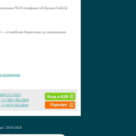
роводные Wi-Fi-телефоны суб-бренда Linkvil,
vil — от наиболее бюджетных до премиальных
а оповещения
846) 211-5510
:
+7 (383) 383-2644
+7 (423) 205-6044
а", 2010-2026