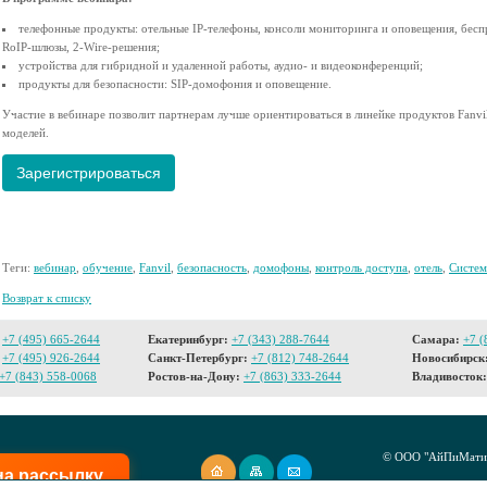
телефонные продукты: отельные IP-телефоны, консоли мониторинга и оповещения, бесп
RoIP-шлюзы, 2-Wire-решения;
устройства для гибридной и удаленной работы, аудио- и видеоконференций;
продукты для безопасности: SIP-домофония и оповещение.
Участие в вебинаре позволит партнерам лучше ориентироваться в линейке продуктов Fan
моделей.
Зарегистрироваться
Теги:
вебинар
,
обучение
,
Fanvil
,
безопасность
,
домофоны
,
контроль доступа
,
отель
,
Систем
Возврат к списку
+7 (495) 665-2644
Екатеринбург:
+7 (343) 288-7644
Самара:
+7 (
+7 (495) 926-2644
Санкт-Петербург:
+7 (812) 748-2644
Новосибирск
+7 (843) 558-0068
Ростов-на-Дону:
+7 (863) 333-2644
Владивосток:
© ООО "АйПиМатик
на рассылку