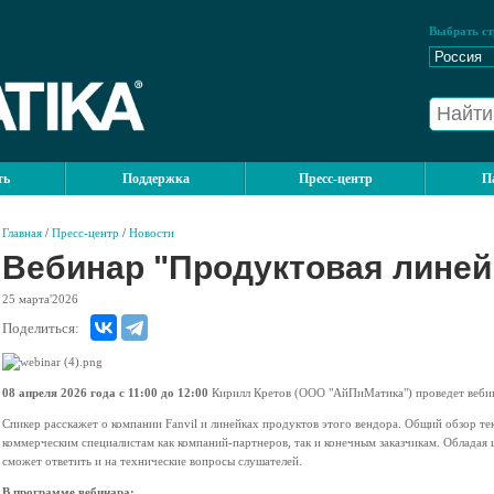
Выбрать ст
ть
Поддержка
Пресс-центр
П
Главная
/
Пресс-центр
/
Новости
Вебинар "Продуктовая линейк
25
марта'2026
Поделиться:
08 апреля 2026 года с 11:00 до 12:00
Кирилл Кретов (ООО "АйПиМатика") проведет веб
Спикер расскажет о компании Fanvil и линейках продуктов этого вендора. Общий обзор т
коммерческим специалистам как компаний-партнеров, так и конечным заказчикам. Облада
сможет ответить и на технические вопросы слушателей.
В программе вебинара: