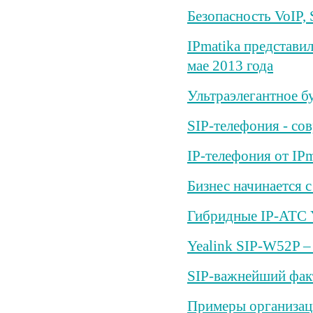
Безопасность VoIP, 
IPmatika представил
мае 2013 года
Ультраэлегантное б
SIP-телефония - со
IP-телефония от IPm
Бизнес начинается 
Гибридные IP-АТС 
Yealink SIP-W52P –
SIP-важнейший фак
Примеры организац