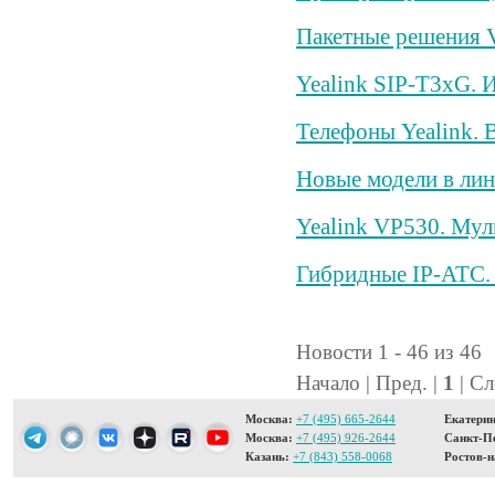
Пакетные решения V
Yealink SIP-T3xG. 
Телефоны Yealink. 
Новые модели в ли
Yealink VP530. Мул
Гибридные IP-АТС.
Новости 1 - 46 из 46
Начало | Пред. |
1
| Сл
Москва:
+7 (495) 665-2644
Екатерин
Москва:
+7 (495) 926-2644
Санкт-Пе
Казань:
+7 (843) 558-0068
Ростов-н