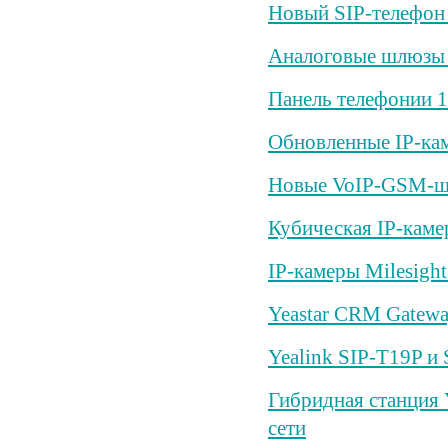
Новый SIP-телефон 
Аналоговые шлюзы Y
Панель телефонии 
Обновленные IP-кам
Новые VoIP-GSM-шл
Кубическая IP-каме
IP-камеры Milesigh
Yeastar CRM Gatew
Yealink SIP-T19P и
Гибридная станция 
сети