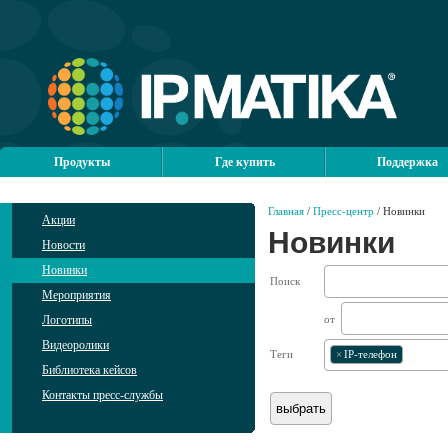
Продукты
Где купить
Поддержка
Главная
/
Пресс-центр
/ Новинки
Акции
Новинки
Новости
Новинки
Поиск
Мероприятия
Логотипы
от
Видеоролики
Теги
×
IP-телефон
Библиотека кейсов
Контакты пресс-службы