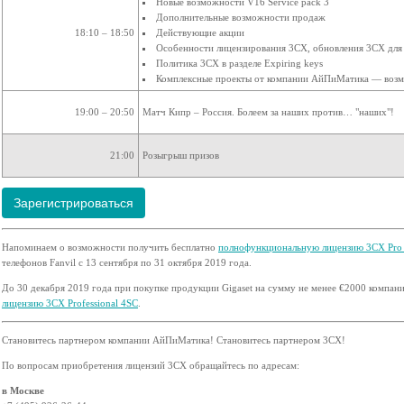
Новые возможности V16 Service pack 3
Дополнительные возможности продаж
18:10 – 18:50
Действующие акции
Особенности лицензирования 3СХ, обновления 3СХ для
Политика 3СХ в разделе Expiring keys
Комплексные проекты от компании АйПиМатика — возм
19:00 – 20:50
Матч Кипр – Россия. Болеем за наших против… "наших"!
21:00
Розыгрыш призов
Зарегистрироваться
Напоминаем о возможности получить бесплатно
полнофункциональную лицензию 3СХ Pro 
телефонов Fanvil с 13 сентября по 31 октября 2019 года.
До 30 декабря 2019 года при покупке продукции Gigaset на сумму не менее €2000 компа
лицензию 3СХ Professional 4SC
.
Становитесь партнером компании АйПиМатика! Становитесь партнером 3CX!
По вопросам приобретения лицензий 3CX обращайтесь по адресам:
в Москве