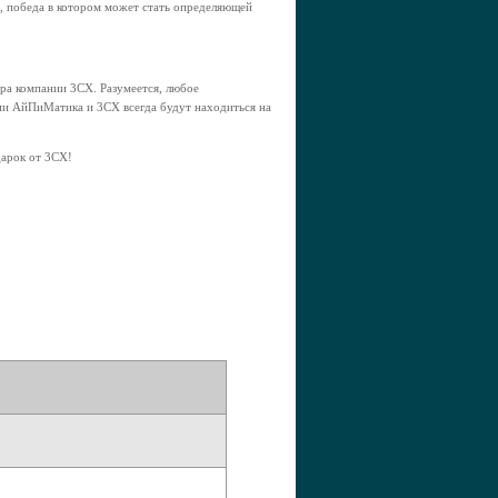
я, победа в котором может стать определяющей
ира компании 3СХ. Разумеется, любое
ании АйПиМатика и 3CX всегда будут находиться на
арок от 3CX!