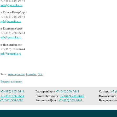
+7 (495) 926-26-44
sales@ipmatika.ru
в Санкт-Петербурге
+7 (812) 748-26-44
spb@ipmatika.ru
в Екатеринбурге
+7 (343) 288-76-44
ekb@ipmatika.ru
в Новосибирске
+7 (383) 383-26-44
nsk@ipmatika.ru
Теги:
мероприятия
,
ipmatika
,
3cx
Возврат к списку
+7 (495) 665-2644
Екатеринбург:
+7 (343) 288-7644
Самара:
+7 (
+7 (495) 926-2644
Санкт-Петербург:
+7 (812) 748-2644
Новосибирск
+7 (843) 558-0068
Ростов-на-Дону:
+7 (863) 333-2644
Владивосток: