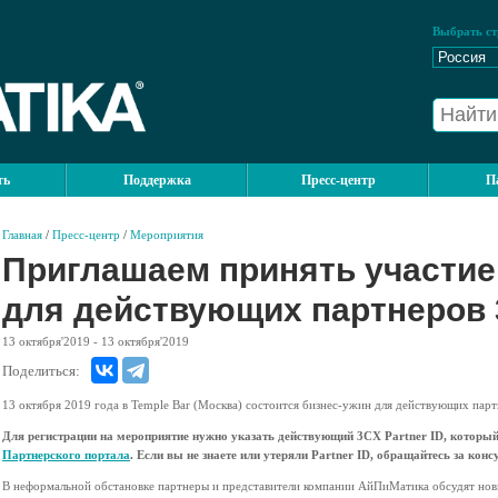
Выбрать ст
ть
Поддержка
Пресс-центр
П
Главная
/
Пресс-центр
/
Мероприятия
Приглашаем принять участие
для действующих партнеров 
13
октября'2019
- 13
октября'2019
Поделиться:
13 октября 2019 года в Temple Bar (Москва) состоится бизнес-ужин для действующих пар
Для регистрации на мероприятие нужно указать действующий 3CX Partner ID, который
Партнерского портала
. Если вы не знаете или утеряли Partner ID, обращайтесь за кон
В неформальной обстановке партнеры и представители компании АйПиМатика обсудят новы