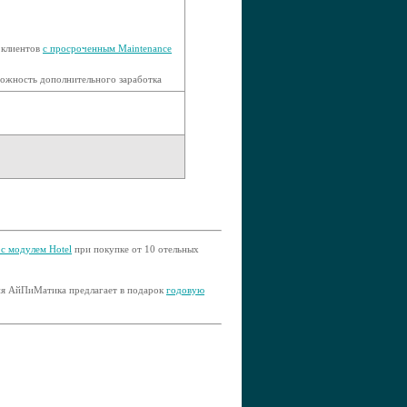
 клиентов
с просроченным Maintenance
ожность дополнительного заработка
c модулем Hotel
при покупке от 10 отельных
ния АйПиМатика предлагает в подарок
годовую