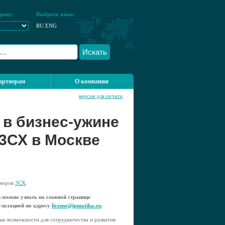
рану:
Выбрать язык:
RU
ENG
Искать
артнерам
О компании
версия для печати
 в бизнес-ужине
3СХ в Москве
тнеров
3CX
.
 можно узнать на главной странице
сультацией по адресу
license@ipmatika.ru
.
е возможности для сотрудничества и развития