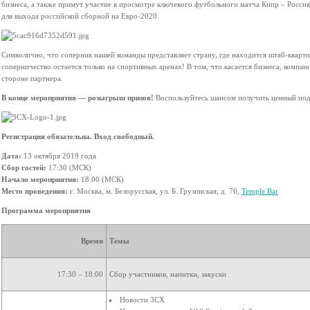
бизнеса, а также примут участие в просмотре ключевого футбольного матча Кипр – Росси
для выхода российской сборной на Евро-2020.
Символично, что соперник нашей команды представляет страну, где находится штаб-кварт
соперничество остается только на спортивных аренах! В том, что касается бизнеса, комп
стороне партнера.
В конце мероприятия — розыгрыш призов!
Воспользуйтесь шансом получить ценный под
Регистрация обязательна. Вход свободный.
Дата:
13 октября 2019 года
Сбор гостей:
17:30 (МСК)
Начало мероприятия:
18:00 (МСК)
Место проведения:
г. Москва, м. Белорусская, ул. Б. Грузинская, д. 76,
Temple Bar
Программа мероприятия
Время
Темы
17:30 – 18:00
Сбор участников, напитки, закуски
Новости 3СХ