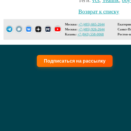
Теги:
vcs
,
Yealink
,
обу
Возврат к списку
Москва:
+7 (495) 665-2644
Екатерин
Москва:
+7 (495) 926-2644
Санкт-Пе
Казань:
+7 (843) 558-0068
Ростов-н
Подписаться на рассылку