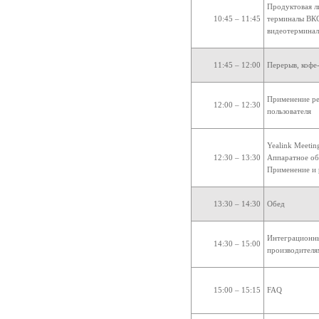
Продуктовая л
10:45 – 11:45
терминалы ВКС
видеотерминал
11:45 – 12:00
Перерыв, кофе
Применение ре
12:00 – 12:30
пользователя
Yealink Meetin
12:30 – 13:30
Аппаратное об
Применение и 
13:30 – 14:30
Обед
Интеграционны
14:30 – 15:00
производителя
15:00 – 15:15
FAQ