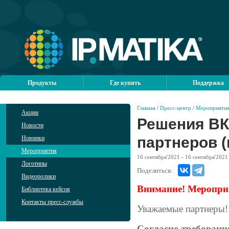
Продукты
Где купить
Поддержка
Главная
/
Пресс-центр
/
Мероприяти
Акции
Решения ВКС
Новости
партнеров 
Новинки
Мероприятия
16
сентября'2021
- 16
сентября'2021
Логотипы
Поделиться:
Видеоролики
Внимание! Мероприя
Библиотека кейсов
Контакты пресс-службы
Уважаемые партнеры!
Согласно требовани