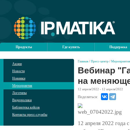
Продукты
Где купить
Поддержка
Главная
/
Пресс-центр
/
Мероприяти
Акции
Вебинар "Г
Новости
на меняюще
Новинки
Мероприятия
12
апреля'2022
- 12
апреля'2022
Логотипы
Поделиться:
Видеоролики
Библиотека кейсов
Контакты пресс-службы
12 апреля 2022 года 