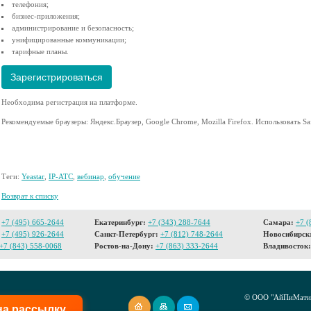
телефония;
бизнес-приложения;
администрирование и безопасность;
унифицированные коммуникации;
тарифные планы.
Зарегистрироваться
Необходима регистрация на платформе.
Рекомендуемые браузеры: Яндекс.Браузер, Google Chrome, Mozilla Firefox. Использовать Safa
Теги:
Yeastar
,
IP-АТС
,
вебинар
,
обучение
Возврат к списку
+7 (495) 665-2644
Екатеринбург:
+7 (343) 288-7644
Самара:
+7 (
+7 (495) 926-2644
Санкт-Петербург:
+7 (812) 748-2644
Новосибирск
+7 (843) 558-0068
Ростов-на-Дону:
+7 (863) 333-2644
Владивосток:
© ООО "АйПиМатик
на рассылку