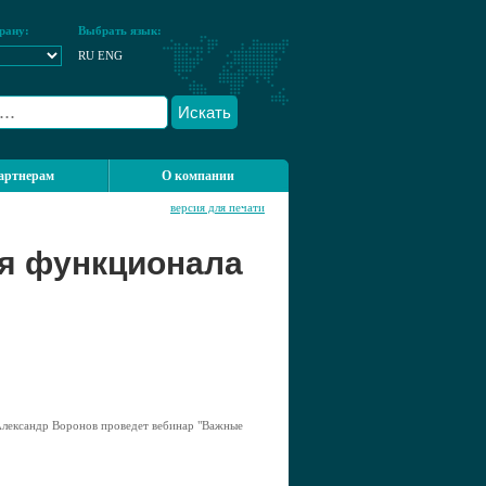
рану:
Выбрать язык:
RU
ENG
Искать
артнерам
О компании
версия для печати
я функционала
лександр Воронов проведет вебинар "Важные