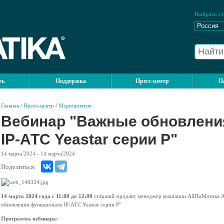
Выбрать ст
ть
Поддержка
Пресс-центр
П
Главная
/
Пресс-центр
/
Мероприятия
Вебинар "Важные обновлени
IP-АТС Yeastar серии P"
14
марта'2024
- 14
марта'2024
Поделиться:
14 марта 2024 года с 11:00 до 12:00
старший-продакт менеджер компании АйПиМатика А
обновления функционала IP-АТС Yeastar серии P"
Программа вебинара: