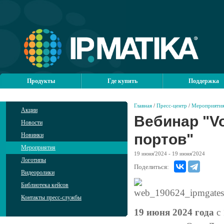
Продукты
Где купить
Поддержка
Главная
/
Пресс-центр
/
Мероприяти
Акции
Вебинар "Vo
Новости
портов"
Новинки
Мероприятия
19
июня'2024
- 19
июня'2024
Логотипы
Поделиться:
Видеоролики
Библиотека кейсов
Контакты пресс-службы
19 июня 2024 года
с 