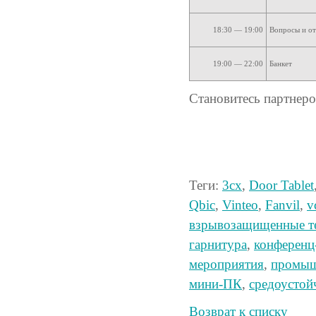
18:30 — 19:00
Вопросы и от
19:00 — 22:00
Банкет
Становитесь партнер
Теги:
3cx
,
Door Tablet
Qbic
,
Vinteo
,
Fanvil
,
v
взрывозащищенные т
гарнитура
,
конференц
мероприятия
,
промыш
мини-ПК
,
средоустой
Возврат к списку