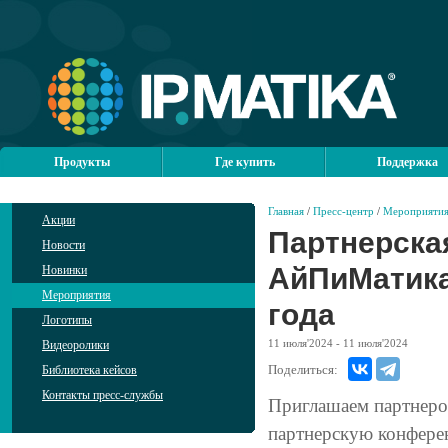
Продукты
Где купить
Поддержка
Главная
/
Пресс-центр
/
Мероприяти
Акции
Партнерска
Новости
АйПиМатика
Новинки
Мероприятия
года
Логотипы
11
июля'2024
- 11
июля'2024
Видеоролики
Поделиться:
Библиотека кейсов
Контакты пресс-службы
Приглашаем партнеро
партнерскую конфере