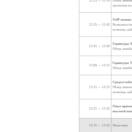
12:25 — 12:35
Обзор линейк
проектная по
VoIP-шлюзы 
12:35 — 12:45
Возможности 
политика, ке
Гарнитуры Ye
12:45 — 13:00
Обзор линейк
Гарнитуры V
13:00 — 13:15
Обзор линейк
Средоустойч
13:15 — 13:25
Обзор линеек
политика, ке
Опыт примен
13:25 — 13:35
высокой кон
13:35 — 13:45
Мини-квиз