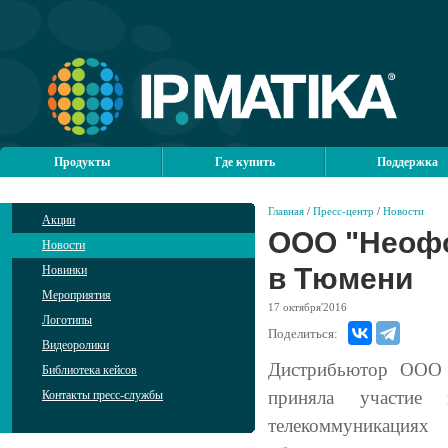
Продукты
Где купить
Поддержка
Главная
/
Пресс-центр
/
Новости
Акции
ООО "Неофо
Новости
в Тюмени
Новинки
Мероприятия
17
октября'2016
Логотипы
Поделиться:
Видеоролики
Дистрибьютор ООО 
Библиотека кейсов
приняла участие
Контакты пресс-службы
телекоммуникаци