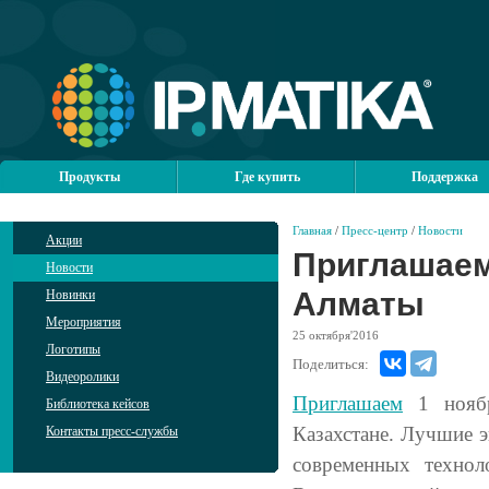
Продукты
Где купить
Поддержка
Главная
/
Пресс-центр
/
Новости
Акции
Приглашаем
Новости
Алматы
Новинки
Мероприятия
25
октября'2016
Логотипы
Поделиться:
Видеоролики
Приглашаем
1 ноябр
Библиотека кейсов
Казахстане. Лучшие 
Контакты пресс-службы
современных технол