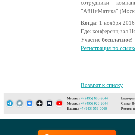
сотрудники компа
"АйПиМатика" (Моск
Когда
: 1 ноября 2016
Где
: конференц-зал Ho
Участие
бесплатное
!
Регистрация по ссылк
Возврат к списку
Москва:
+7 (495) 665-2644
Екатерин
Москва:
+7 (495) 926-2644
Санкт-Пе
Казань:
+7 (843) 558-0068
Ростов-н