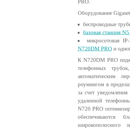
PRO.
Оборудование Gigaset
беспроводные тру
базовая станция N
микросотовая I
N720DM PRO
и одно
К N720DM PRO подкл
телефонных трубок,
автоматическим пе
роумингом в предела
за счет уведомления
удаленной телефонн
N720 PRO оптимизиро
обеспечиваются б
широкополосного 