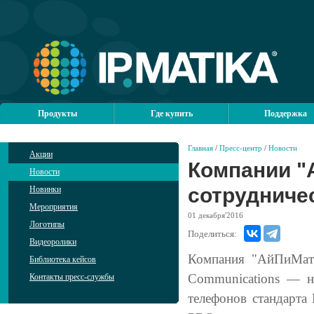
Продукты
Где купить
Поддержка
Главная
/
Пресс-центр
/
Новости
Акции
Компании "
Новости
сотрудниче
Новинки
Мероприятия
01
декабря'2016
Логотипы
Поделиться:
Видеоролики
Компания "АйПиМати
Библиотека кейсов
Communications — н
Контакты пресс-службы
телефонов стандарта