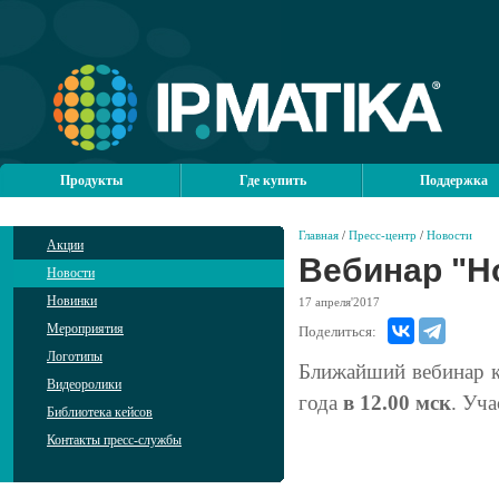
Продукты
Где купить
Поддержка
Главная
/
Пресс-центр
/
Новости
Акции
Вебинар "Но
Новости
Новинки
17
апреля'2017
Мероприятия
Поделиться:
Логотипы
Ближайший вебинар 
Видеоролики
года
в 12.00 мск
. Уча
Библиотека кейсов
Контакты пресс-службы