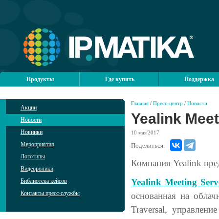
Продукты
Где купить
Поддержка
Главная
/
Пресс-центр
/
Новости
Акции
Yealink Meet
Новости
Новинки
10
мая'2017
Мероприятия
Поделиться:
Логотипы
Компания Yealink пре
Видеоролики
Yealink Meeting Serv
Библиотека кейсов
Контакты пресс-службы
основанная на облач
Traversal, управлен