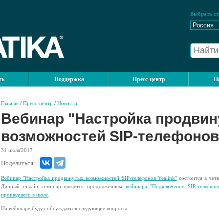
Выбрать ст
ть
Поддержка
Пресс-центр
П
Главная
/
Пресс-центр
/
Новости
Вебинар "Настройка продви
возможностей SIP-телефонов 
31
июля'2017
Поделиться:
Вебинар "Настройка продвинутых возможностей SIP-телефонов Yealink"
состоится в чет
Данный онлайн-семинар является продолжением
вебинара "Подключение SIP-телефоно
прошедшего в июле
.
На вебинаре будут обсуждаться следующие вопросы: