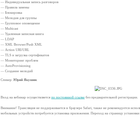
— Индивидуальная запись разговоров
— Правила замены
— Блокировка
— Мелодия для группы
— Групповое оповещение
— Multicast
— Удаленная записная книга
— LDAP
— XML Browser/Push XML
— Action URI/URL
— TLS и загрузка сертификатов
— Мониторинг проблем
— AutoProvisioning
— Создание мелодий
Спикер:
Юрий Якушин
.
Вход на вебинар осуществляется
по постоянной ссылке
без предварительной регистрации.
Внимание! Трансляция не поддерживается в браузере Safari, также не рекомендуется использ
мобильных устройств потребуется установка приложения. Переход на страницу установки