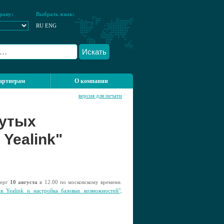
рану:
Выбрать язык:
RU
ENG
Искать
артнерам
О компании
версия для печати
нутых
Yealink"
верг
10 августа
в 12.00 по московскому времени.
в Yealink и настройка базовых возможностей",