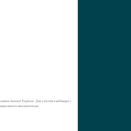
овать Internet Explorer. Для участия в вебинаре с
 выполнится автоматически.