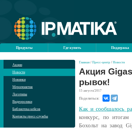
Продукты
Где купить
Поддержка
Главная
/
Пресс-центр
/
Новости
Акции
Акция Gigas
Новости
рывок!
Новинки
Мероприятия
15
августа'2017
Логотипы
Поделиться:
Видеоролики
Как и сообщалось ра
Библиотека кейсов
конкурс, по итогам
Контакты пресс-службы
Бохольт на завод G