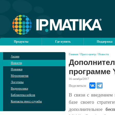
Продукты
Где купить
Поддержка
Главная
/
Пресс-центр
/
Новости
Акции
Дополнител
Новости
программе Y
Новинки
Мероприятия
16
октября'2017
Логотипы
Поделиться:
Видеоролики
В связи с введением 
Библиотека кейсов
базе своего страте
Контакты пресс-службы
дополнительное
бес