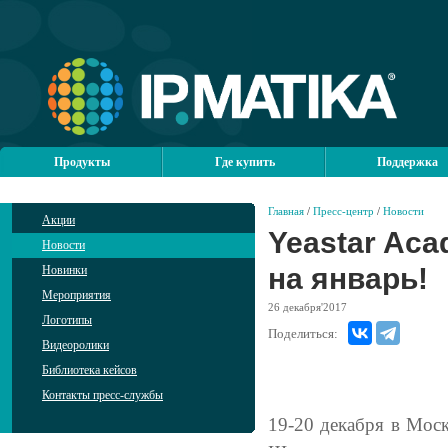
Продукты
Где купить
Поддержка
Главная
/
Пресс-центр
/
Новости
Акции
Yeastar Aca
Новости
на январь!
Новинки
Мероприятия
26
декабря'2017
Логотипы
Поделиться:
Видеоролики
Библиотека кейсов
Контакты пресс-службы
19-20 декабря в Мос