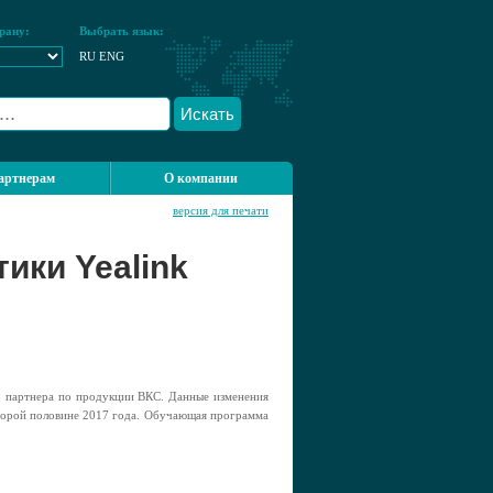
рану:
Выбрать язык:
RU
ENG
Искать
артнерам
О компании
версия для печати
ики Yealink
го партнера по продукции ВКС. Данные изменения
второй половине 2017 года. Обучающая программа