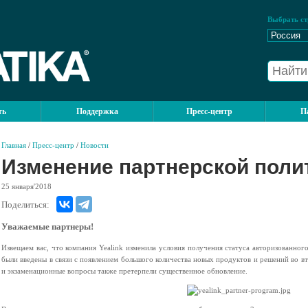
Выбрать ст
ть
Поддержка
Пресс-центр
П
Главная
/
Пресс-центр
/
Новости
Изменение партнерской полит
25
января'2018
Поделиться:
Уважаемые партнеры!
Извещаем вас, что компания Yealink изменила условия получения статуса авторизованно
были введены в связи с появлением большого количества новых продуктов и решений во 
и экзаменационные вопросы также претерпели существенное обновление.