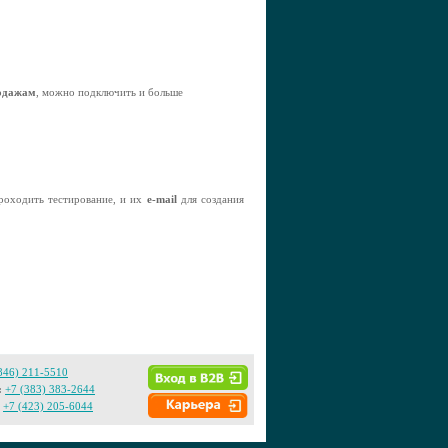
родажам
, можно подключить и больше
проходить тестирование, и их
e-mail
для создания
846) 211-5510
:
+7 (383) 383-2644
+7 (423) 205-6044