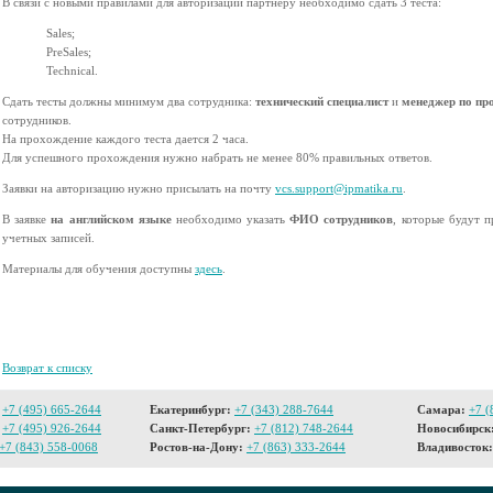
В связи с новыми правилами для авторизации партнеру необходимо сдать 3 теста:
Sales;
PreSales;
Technical.
Сдать тесты должны минимум два сотрудника:
технический специалист
и
менеджер по п
сотрудников.
На прохождение каждого теста дается 2 часа.
Для успешного прохождения нужно набрать не менее 80% правильных ответов.
Заявки на авторизацию нужно присылать на почту
vcs.support@ipmatika.ru
.
В заявке
на английском языке
необходимо указать
ФИО сотрудников
, которые будут 
учетных записей.
Материалы для обучения доступны
здесь
.
Возврат к списку
+7 (495) 665-2644
Екатеринбург:
+7 (343) 288-7644
Самара:
+7 (
+7 (495) 926-2644
Санкт-Петербург:
+7 (812) 748-2644
Новосибирск
+7 (843) 558-0068
Ростов-на-Дону:
+7 (863) 333-2644
Владивосток: