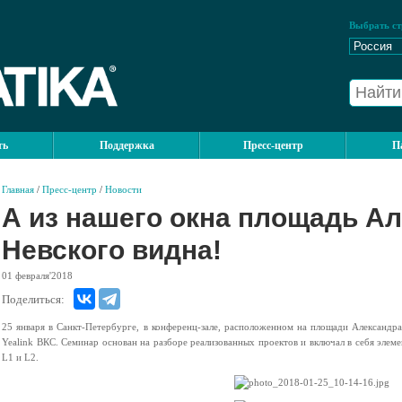
Выбрать ст
ть
Поддержка
Пресс-центр
П
Главная
/
Пресс-центр
/
Новости
А из нашего окна площадь А
Невского видна!
01
февраля'2018
Поделиться:
25 января в Санкт-Петербурге, в конференц-зале, расположенном на площади Александр
Yealink ВКС. Семинар основан на разборе реализованных проектов и включал в себя элеме
L1 и L2.