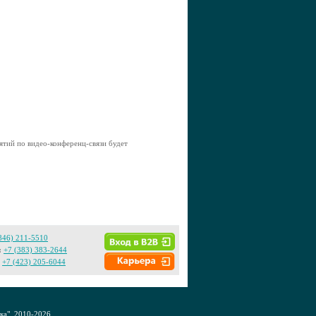
тий по видео-конференц-связи будет
846) 211-5510
:
+7 (383) 383-2644
+7 (423) 205-6044
а", 2010-2026