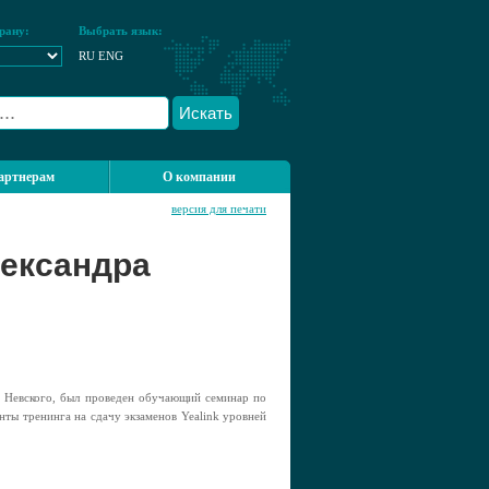
рану:
Выбрать язык:
RU
ENG
Искать
артнерам
О компании
версия для печати
лександра
а Невского, был проведен обучающий семинар по
нты тренинга на сдачу экзаменов Yealink уровней