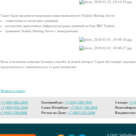
Также были продемонстрированы новые возможности Yealink Meeting Server:
совместимость нескольких решений;
построение законченных инфраструктурных решений на базе ВКС Yealink;
сравнение Yealink Meeting Server c конкурентами.
Всем участникам семинара большое спасибо за живой интерес! Серия обучающих мероприя
продолжаться и становиться раз от раза интереснее.
Возврат к списку
+7 (495) 665-2644
Екатеринбург:
+7 (343) 288-7644
Самара:
+7 (
+7 (495) 926-2644
Санкт-Петербург:
+7 (812) 748-2644
Новосибирск
+7 (843) 558-0068
Ростов-на-Дону:
+7 (863) 333-2644
Владивосток:
© ООО "АйПиМатик