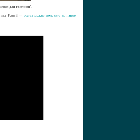
ения для гостиниц
".
нах Fanvil
—
всегда можно получить на нашем