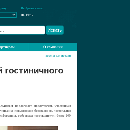
рану:
Выбрать язык:
RU
ENG
Искать
артнерам
О компании
версия для печати
 гостиничного
льянсом
продолжает представлять участникам
луживания, повышающие безопасность постояльцев
онференция, собравшая представителей более 100