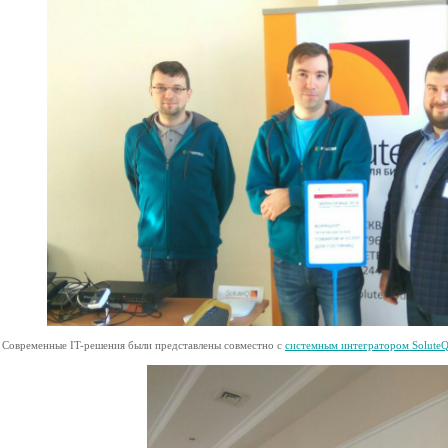
Современные IT-решения были представлены совместно c
системным интегратором Solute