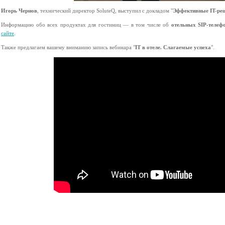
Игорь Чернов
, технический директор SoluteQ, выступил с докладом "
Эффективные IT-реш
Информацию обо всех продуктах для гостиниц — в том числе об
отельных SIP-телефо
сайте
.
Также предлагаем вашему вниманию запись вебинара "
IT в отеле. Слагаемые успеха
".