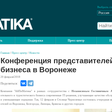
Выбрать ст
ть
Поддержка
Пресс-центр
П
Главная
/
Пресс-центр
/
Новости
Конференция представителей
бизнеса в Воронеже
20
февраля'2018
Поделиться:
Компания "АйПиМатика" в рамках сотрудничества с
Независимым Гостиничным А
отельного и туристического бизнеса современные IT-решения, улучшающие качество обс
и уменьшающие издержки. Так, 12 февраля в Столице Черноземья состоялась очередная к
отелей из Воронежа, Белгорода, Липецка, Брянска и других городов.