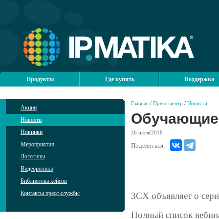
Продукты
Где купить
Поддержка
Главная
/
Пресс-центр
/
Новости
Акции
Обучающие 
Новости
Новинки
26
июля'2018
Мероприятия
Поделиться:
Логотипы
Видеоролики
Библиотека кейсов
Контакты пресс-службы
3CX объявляет о сер
Полный список вебин